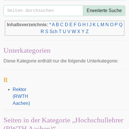
Erweiterte Suche
Inhaltsverzeichnis:
*
A
B
C
D
E
F
G
H
I
J
K
L
M
N
O
P
Q
R
S
Sch
T
U
V
W
X
Y
Z
Unterkategorien
Diese Kategorie enthält nur die folgende Unterkategorie:
R
Rektor
(RWTH
Aachen)
Seiten in der Kategorie „Hochschullehrer
(RWTH Aachen)“