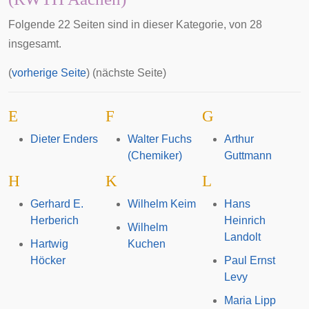
Folgende 22 Seiten sind in dieser Kategorie, von 28
insgesamt.
(
vorherige Seite
) (nächste Seite)
E
F
G
Dieter Enders
Walter Fuchs
Arthur
(Chemiker)
Guttmann
H
K
L
Gerhard E.
Wilhelm Keim
Hans
Herberich
Heinrich
Wilhelm
Landolt
Hartwig
Kuchen
Höcker
Paul Ernst
Levy
Maria Lipp