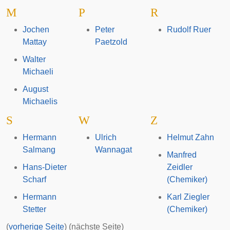
M
P
R
Jochen
Peter
Rudolf Ruer
Mattay
Paetzold
Walter
Michaeli
August
Michaelis
S
W
Z
Hermann
Ulrich
Helmut Zahn
Salmang
Wannagat
Manfred
Hans-Dieter
Zeidler
Scharf
(Chemiker)
Hermann
Karl Ziegler
Stetter
(Chemiker)
(
vorherige Seite
) (nächste Seite)