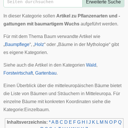
Erweiterte Suche
In dieser Kategorie sollen
Artikel zu Pflanzenarten und -
gattungen mit
baumartigem
Wuchs
aufgeführt werden.
Für mit dem Thema Baum verwandte Artikel wie
„
Baumpflege
“, „
Holz
“ oder „
Bäume in der Mythologie
“ gibt
es eigene Kategorien.
Siehe auch die Artikel in den Kategorien
Wald
,
Forstwirtschaft
,
Gartenbau
.
Einen Überblick über die mitteleuropäischen Bäume bietet
die
Liste von Bäumen und Sträuchern in Mitteleuropa
. Für
einzelne Bäume mit konkreten Koordinaten siehe die
Kategorie:Einzelbaum
.
Inhaltsverzeichnis:
*
A
B
C
D
E
F
G
H
I
J
K
L
M
N
O
P
Q