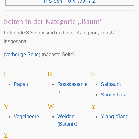
R
S
Sch
T
U
V
W
X
Y
Z
Seiten in der Kategorie „Baum“
Folgende 8 Seiten sind in dieser Kategorie, von 27
insgesamt.
(
vorherige Seite
) (nächste Seite)
P
R
S
Papau
Rosskastanie
Salbaum
n
Sandelholz
V
W
Y
Vogelbeere
Weiden
Ylang-Ylang
(Botanik)
Z