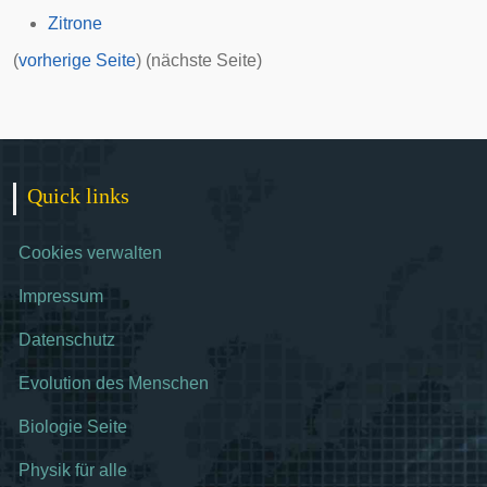
Zitrone
(
vorherige Seite
) (nächste Seite)
Quick links
Cookies verwalten
Impressum
Datenschutz
Evolution des Menschen
Biologie Seite
Physik für alle