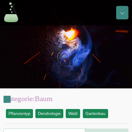
Kategorie
:
Baum
Pflanzentyp
Dendrologie
Wald
Gartenbau
: