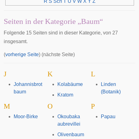
R
S
Sch
T
U
V
W
X
Y
Z
Seiten in der Kategorie „Baum“
Folgende 15 Seiten sind in dieser Kategorie, von 27
insgesamt.
(
vorherige Seite
) (nächste Seite)
J
K
L
Johannisbrot
Kolabäume
Linden
baum
(Botanik)
Kratom
M
O
P
Moor-Birke
Okoubaka
Papau
aubrevillei
Olivenbaum