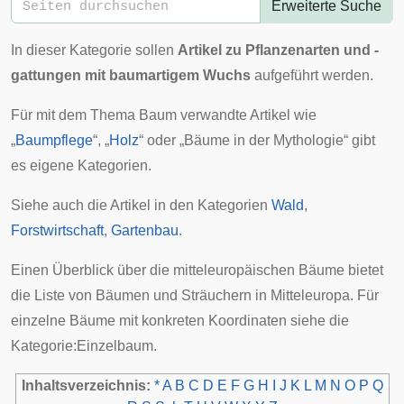
Erweiterte Suche
In dieser Kategorie sollen
Artikel zu Pflanzenarten und -
gattungen mit
baumartigem
Wuchs
aufgeführt werden.
Für mit dem Thema Baum verwandte Artikel wie
„
Baumpflege
“, „
Holz
“ oder „
Bäume in der Mythologie
“ gibt
es eigene Kategorien.
Siehe auch die Artikel in den Kategorien
Wald
,
Forstwirtschaft
,
Gartenbau
.
Einen Überblick über die mitteleuropäischen Bäume bietet
die
Liste von Bäumen und Sträuchern in Mitteleuropa
. Für
einzelne Bäume mit konkreten Koordinaten siehe die
Kategorie:Einzelbaum
.
Inhaltsverzeichnis:
*
A
B
C
D
E
F
G
H
I
J
K
L
M
N
O
P
Q