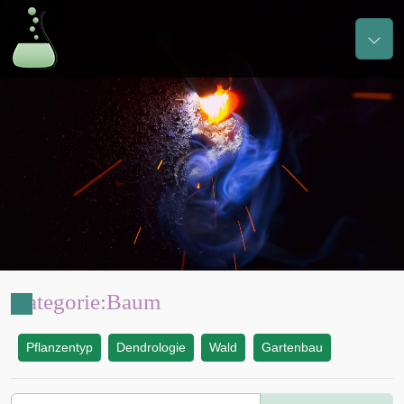
Kategorie
:
Baum
Pflanzentyp
Dendrologie
Wald
Gartenbau
: