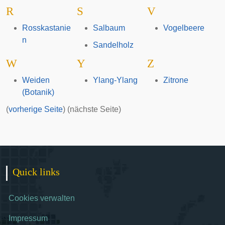
R
S
V
Rosskastanie
Salbaum
Vogelbeere
n
Sandelholz
W
Y
Z
Weiden
Ylang-Ylang
Zitrone
(Botanik)
(
vorherige Seite
) (nächste Seite)
Quick links
Cookies verwalten
Impressum